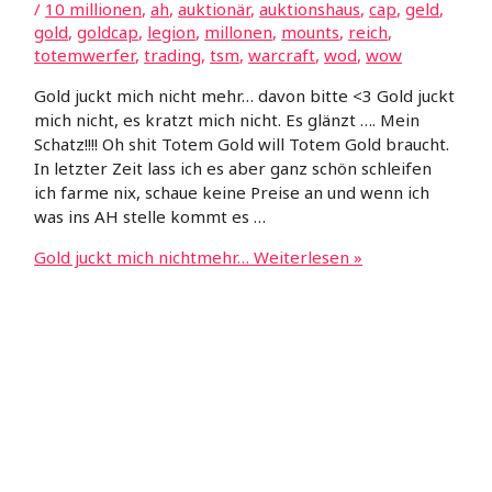
/
10 millionen
,
ah
,
auktionär
,
auktionshaus
,
cap
,
geld
,
gold
,
goldcap
,
legion
,
millonen
,
mounts
,
reich
,
totemwerfer
,
trading
,
tsm
,
warcraft
,
wod
,
wow
Gold juckt mich nicht mehr… davon bitte <3 Gold juckt
mich nicht, es kratzt mich nicht. Es glänzt …. Mein
Schatz!!!! Oh shit Totem Gold will Totem Gold braucht.
In letzter Zeit lass ich es aber ganz schön schleifen
ich farme nix, schaue keine Preise an und wenn ich
was ins AH stelle kommt es …
Gold juckt mich nichtmehr…
Weiterlesen »