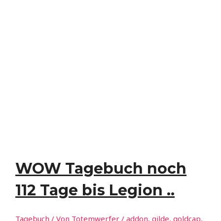
WOW Tagebuch noch
112 Tage bis Legion ..
Tagebuch
/ Von
Totemwerfer
/
addon
,
gilde
,
goldcap
,