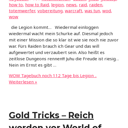
how to
,
how to Raid
,
legion
,
news
,
raid
,
raiden
,
totemwerfer
,
vobereitung
,
warcraft
,
was tun
,
wod
,
wow
die Legion kommt… Wiedermal einloggen
wiedermal wacht mein Schurke auf. Diesmal jedoch
mit einer Mission die so klar ist wie sie noch nie zuvor
war. Fürs Raiden brauch ich Gear und das will
aufgewertet und verzaubert sein. Also heißt es
zeitlose Dungeons rennen!!! Juhu die Freude ist riesig…
Nein im Ernst es gibt …
WOW Tagebuch noch 112 Tage bis Legion ..
Weiterlesen »
Gold Tricks – Reich
werden vor World of