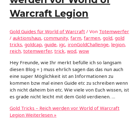
Warcraft Legion
Gold Guides für World of Warcraft
/ Von
Totemwerfer
/
auktionshaus
,
community
,
farm
,
farmen
,
gold
,
gold
tricks
,
goldcap
,
guide
,
igc
,
ironGoldChallenge
,
legion
,
reich
,
totemwerfer
,
trick
,
wod
,
wow
Hey Freunde, wie Ihr merkt befülle ich so langsam
diesen Blog = ) muss ehrlich sagen das das nun auch
eine super Möglichkeit ist an Informationen zu
kommen bzw mal einen Guide etc zu schreiben wenn
ich nicht daheim bin etc. Wie viele von Euch wissen, ist
es grade nicht leicht mit dem Gold verdienen. …
Gold Tricks – Reich werden vor World of Warcraft
Legion
Weiterlesen »