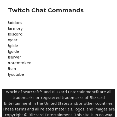
Twitch Chat Commands
!addons
!armory
!discord
!gear
!gilde
!guide
!server
!totemtoken
!tsm
!youtube
World of Warcraft™ and Blizzard Entertainment® are all
trademarks or registered trademarks of Blizzard
Entertainment in the United States and/or other countries.
These terms and all related materials, logos, and images are
copyright © Blizzard Entertainment. This site is in no way