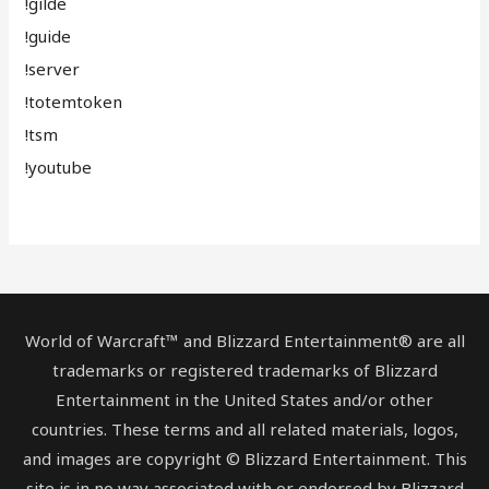
!gilde
!guide
!server
!totemtoken
!tsm
!youtube
World of Warcraft™ and Blizzard Entertainment® are all
trademarks or registered trademarks of Blizzard
Entertainment in the United States and/or other
countries. These terms and all related materials, logos,
and images are copyright © Blizzard Entertainment. This
site is in no way associated with or endorsed by Blizzard