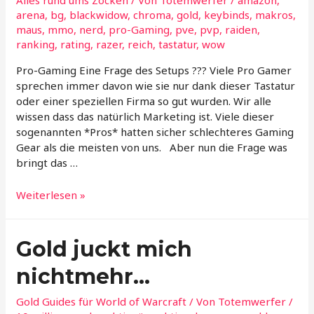
Alles rund ums Zocken
/ Von
Totemwerfer
/
amazon
,
arena
,
bg
,
blackwidow
,
chroma
,
gold
,
keybinds
,
makros
,
maus
,
mmo
,
nerd
,
pro-Gaming
,
pve
,
pvp
,
raiden
,
ranking
,
rating
,
razer
,
reich
,
tastatur
,
wow
Pro-Gaming Eine Frage des Setups ??? Viele Pro Gamer
sprechen immer davon wie sie nur dank dieser Tastatur
oder einer speziellen Firma so gut wurden. Wir alle
wissen dass das natürlich Marketing ist. Viele dieser
sogenannten *Pros* hatten sicher schlechteres Gaming
Gear als die meisten von uns. Aber nun die Frage was
bringt das …
Pro-
Weiterlesen »
Gaming
Eine
Frage
Gold juckt mich
des
nichtmehr…
Setups
???
Gold Guides für World of Warcraft
/ Von
Totemwerfer
/