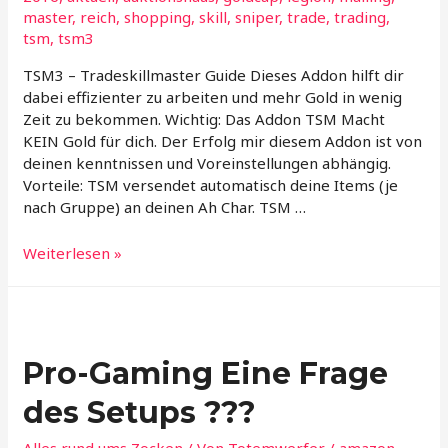
master
,
reich
,
shopping
,
skill
,
sniper
,
trade
,
trading
,
tsm
,
tsm3
TSM3 – Tradeskillmaster Guide Dieses Addon hilft dir
dabei effizienter zu arbeiten und mehr Gold in wenig
Zeit zu bekommen. Wichtig: Das Addon TSM Macht
KEIN Gold für dich. Der Erfolg mir diesem Addon ist von
deinen kenntnissen und Voreinstellungen abhängig.
Vorteile: TSM versendet automatisch deine Items (je
nach Gruppe) an deinen Ah Char. TSM …
Tsm3
Weiterlesen »
–
Tradeskillmaster
Guides
Pro-Gaming Eine Frage
des Setups ???