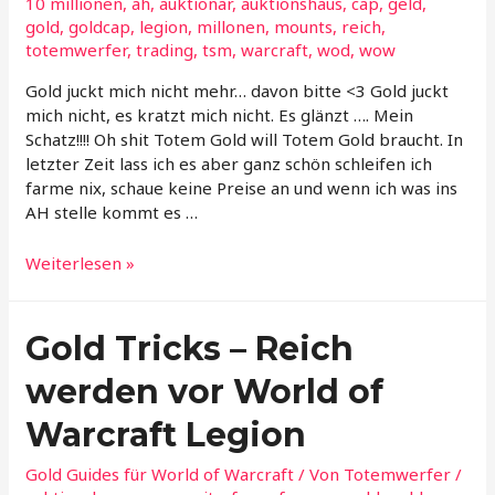
10 millionen
,
ah
,
auktionär
,
auktionshaus
,
cap
,
geld
,
gold
,
goldcap
,
legion
,
millonen
,
mounts
,
reich
,
totemwerfer
,
trading
,
tsm
,
warcraft
,
wod
,
wow
Gold juckt mich nicht mehr… davon bitte <3 Gold juckt
mich nicht, es kratzt mich nicht. Es glänzt …. Mein
Schatz!!!! Oh shit Totem Gold will Totem Gold braucht. In
letzter Zeit lass ich es aber ganz schön schleifen ich
farme nix, schaue keine Preise an und wenn ich was ins
AH stelle kommt es …
Gold
Weiterlesen »
juckt
mich
nichtmehr…
Gold Tricks – Reich
werden vor World of
Warcraft Legion
Gold Guides für World of Warcraft
/ Von
Totemwerfer
/