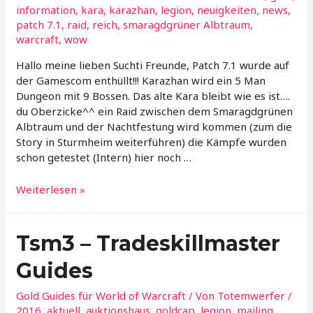
information
,
kara
,
karazhan
,
legion
,
neuigkeiten
,
news
,
patch 7.1
,
raid
,
reich
,
smaragdgrüner Albtraum
,
warcraft
,
wow
Hallo meine lieben Suchti Freunde, Patch 7.1 wurde auf
der Gamescom enthüllt!!! Karazhan wird ein 5 Man
Dungeon mit 9 Bossen. Das alte Kara bleibt wie es ist….
du Oberzicke^^ ein Raid zwischen dem Smaragdgrünen
Albtraum und der Nachtfestung wird kommen (zum die
Story in Sturmheim weiterführen) die Kämpfe wurden
schon getestet (Intern) hier noch …
Patch
Weiterlesen »
7.1
Informationen
Karazhan
Tsm3 – Tradeskillmaster
und
Guides
mehr
Gold Guides für World of Warcraft
/ Von
Totemwerfer
/
2016
,
aktuell
,
auktionshaus
,
goldcap
,
legion
,
mailing
,