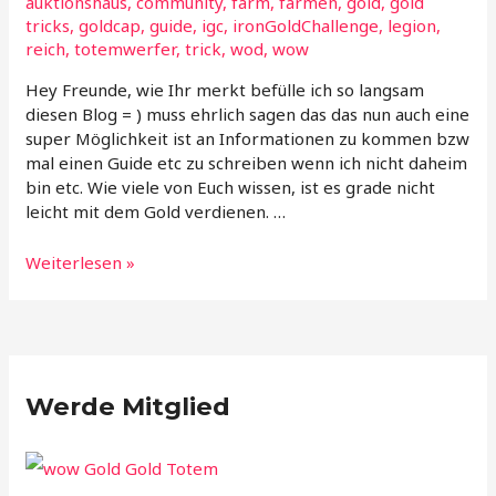
auktionshaus
,
community
,
farm
,
farmen
,
gold
,
gold
tricks
,
goldcap
,
guide
,
igc
,
ironGoldChallenge
,
legion
,
reich
,
totemwerfer
,
trick
,
wod
,
wow
Hey Freunde, wie Ihr merkt befülle ich so langsam
diesen Blog = ) muss ehrlich sagen das das nun auch eine
super Möglichkeit ist an Informationen zu kommen bzw
mal einen Guide etc zu schreiben wenn ich nicht daheim
bin etc. Wie viele von Euch wissen, ist es grade nicht
leicht mit dem Gold verdienen. …
Gold
Weiterlesen »
Tricks
–
Reich
werden
vor
Werde Mitglied
World
of
Warcraft
Legion