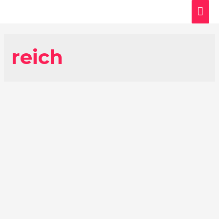
Hau
reich