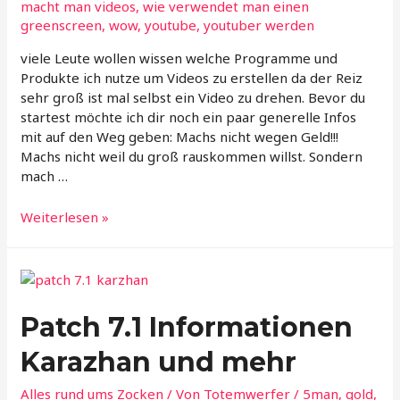
macht man videos
,
wie verwendet man einen
greenscreen
,
wow
,
youtube
,
youtuber werden
viele Leute wollen wissen welche Programme und
Produkte ich nutze um Videos zu erstellen da der Reiz
sehr groß ist mal selbst ein Video zu drehen. Bevor du
startest möchte ich dir noch ein paar generelle Infos
mit auf den Weg geben: Machs nicht wegen Geld!!!
Machs nicht weil du groß rauskommen willst. Sondern
mach …
was
Weiterlesen »
braucht
man
zum
Videos
erstellen
Patch 7.1 Informationen
?
Karazhan und mehr
Alles rund ums Zocken
/ Von
Totemwerfer
/
5man
,
gold
,