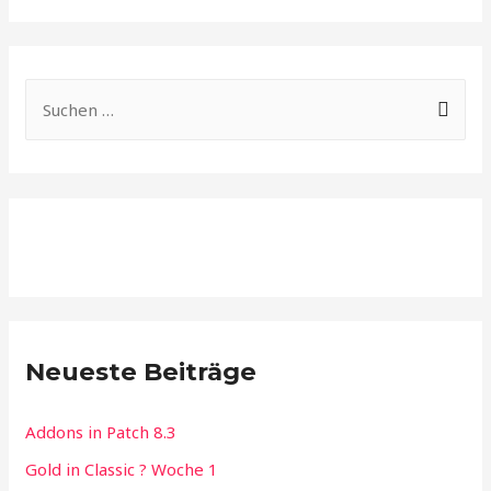
S
u
c
h
e
n
n
a
c
Neueste Beiträge
h
:
Addons in Patch 8.3
Gold in Classic ? Woche 1