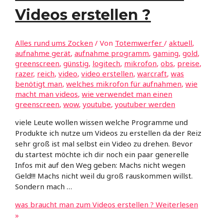
Videos erstellen ?
Alles rund ums Zocken
/ Von
Totemwerfer
/
aktuell
,
aufnahme gerät
,
aufnahme programm
,
gaming
,
gold
,
greenscreen
,
günstig
,
logitech
,
mikrofon
,
obs
,
preise
,
razer
,
reich
,
video
,
video erstellen
,
warcraft
,
was
benötigt man
,
welches mikrofon für aufnahmen
,
wie
macht man videos
,
wie verwendet man einen
greenscreen
,
wow
,
youtube
,
youtuber werden
viele Leute wollen wissen welche Programme und
Produkte ich nutze um Videos zu erstellen da der Reiz
sehr groß ist mal selbst ein Video zu drehen. Bevor
du startest möchte ich dir noch ein paar generelle
Infos mit auf den Weg geben: Machs nicht wegen
Geld!!! Machs nicht weil du groß rauskommen willst.
Sondern mach …
was braucht man zum Videos erstellen ?
Weiterlesen
»