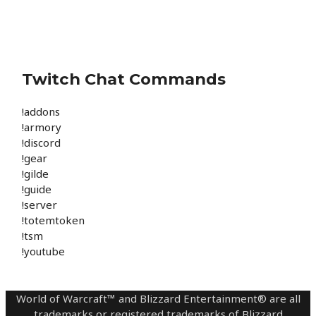
Twitch Chat Commands
!addons
!armory
!discord
!gear
!gilde
!guide
!server
!totemtoken
!tsm
!youtube
World of Warcraft™ and Blizzard Entertainment® are all
trademarks or registered trademarks of Blizzard