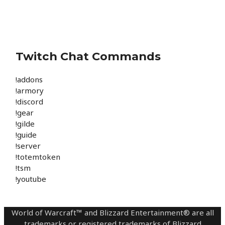
Twitch Chat Commands
!addons
!armory
!discord
!gear
!gilde
!guide
!server
!totemtoken
!tsm
!youtube
World of Warcraft™ and Blizzard Entertainment® are all
trademarks or registered trademarks of Blizzard