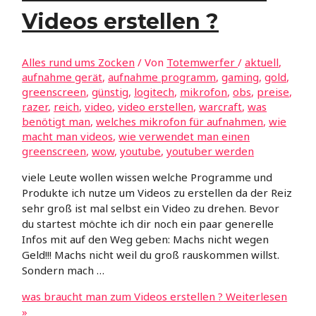
Videos erstellen ?
Alles rund ums Zocken
/ Von
Totemwerfer
/
aktuell
,
aufnahme gerät
,
aufnahme programm
,
gaming
,
gold
,
greenscreen
,
günstig
,
logitech
,
mikrofon
,
obs
,
preise
,
razer
,
reich
,
video
,
video erstellen
,
warcraft
,
was
benötigt man
,
welches mikrofon für aufnahmen
,
wie
macht man videos
,
wie verwendet man einen
greenscreen
,
wow
,
youtube
,
youtuber werden
viele Leute wollen wissen welche Programme und
Produkte ich nutze um Videos zu erstellen da der Reiz
sehr groß ist mal selbst ein Video zu drehen. Bevor
du startest möchte ich dir noch ein paar generelle
Infos mit auf den Weg geben: Machs nicht wegen
Geld!!! Machs nicht weil du groß rauskommen willst.
Sondern mach …
was braucht man zum Videos erstellen ?
Weiterlesen
»