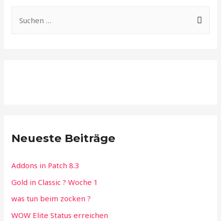
S
u
c
h
e
n
n
a
c
Neueste Beiträge
h
:
Addons in Patch 8.3
Gold in Classic ? Woche 1
was tun beim zocken ?
WOW Elite Status erreichen