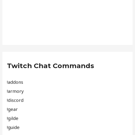
Twitch Chat Commands
!addons
!armory
!discord
!gear
!gilde
!guide