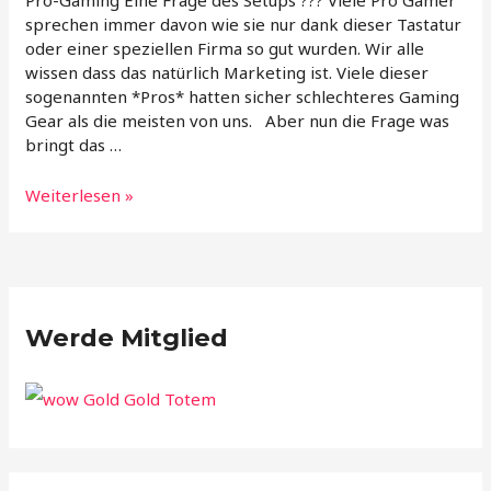
Pro-Gaming Eine Frage des Setups ??? Viele Pro Gamer
sprechen immer davon wie sie nur dank dieser Tastatur
oder einer speziellen Firma so gut wurden. Wir alle
wissen dass das natürlich Marketing ist. Viele dieser
sogenannten *Pros* hatten sicher schlechteres Gaming
Gear als die meisten von uns. Aber nun die Frage was
bringt das …
Pro-
Weiterlesen »
Gaming
Eine
Frage
des
Setups
Werde Mitglied
???