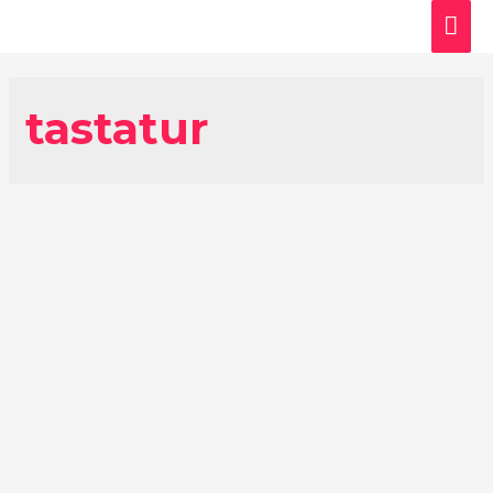
Hau
tastatur