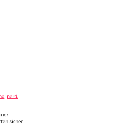
mo
,
nerd
,
iner
tten sicher