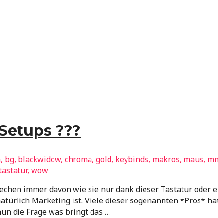
Setups ???
a
,
bg
,
blackwidow
,
chroma
,
gold
,
keybinds
,
makros
,
maus
,
m
tastatur
,
wow
echen immer davon wie sie nur dank dieser Tastatur oder e
natürlich Marketing ist. Viele dieser sogenannten *Pros* ha
un die Frage was bringt das …