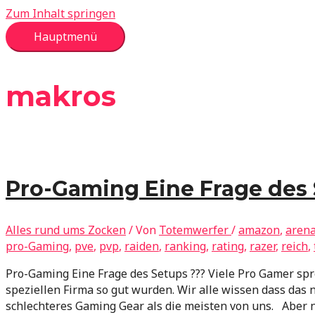
Zum Inhalt springen
Hauptmenü
makros
Pro-Gaming Eine Frage des 
Alles rund ums Zocken
/ Von
Totemwerfer
/
amazon
,
aren
pro-Gaming
,
pve
,
pvp
,
raiden
,
ranking
,
rating
,
razer
,
reich
,
Pro-Gaming Eine Frage des Setups ??? Viele Pro Gamer spr
speziellen Firma so gut wurden. Wir alle wissen dass das 
schlechteres Gaming Gear als die meisten von uns. Aber n