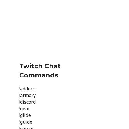
Twitch Chat
Commands
!addons
!armory
!discord
!gear
!gilde
!guide
!server