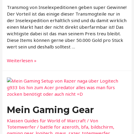
Transmog von Inselexpeditionen geben super Gewinne!
Der Vorteil ist das einige dieser Transmogteile nur in
der Inselexpedition erhältlich sind und du damit wirklich
einen Markt hast der nicht direkt überfarmbar ist! Das
wichtigste dabei ist das man seinem Preis treu bleibt.
Diese Items können gerne über 50.000 Gold pro Stück
wert sein und deshalb solltest …
Piratengold
Weiterlesen »
Transmog
von
Inselexpeditionen
Mein Gaming Gear
Klassen Guides für World of Warcraft
/ Von
Totemwerfer
/
battle for azeroth
,
bfa
,
bildschirm
,
gaming gear
,
logitech
,
maus
,
razer
,
totemwerfer
,