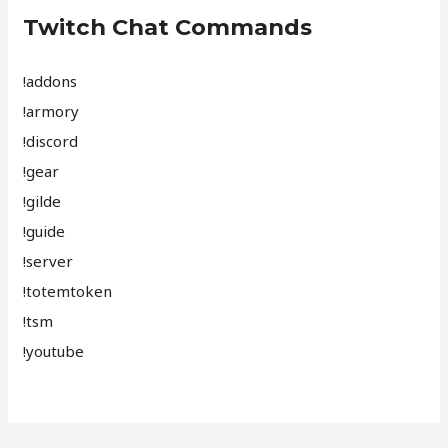
Twitch Chat Commands
!addons
!armory
!discord
!gear
!gilde
!guide
!server
!totemtoken
!tsm
!youtube