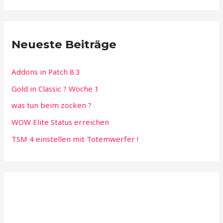
n
a
c
Neueste Beiträge
h
:
Addons in Patch 8.3
Gold in Classic ? Woche 1
was tun beim zocken ?
WOW Elite Status erreichen
TSM 4 einstellen mit Totemwerfer !