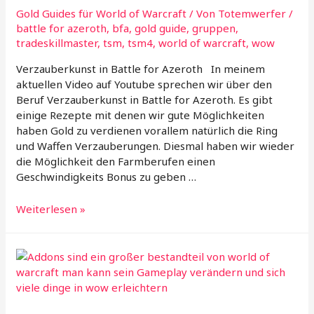
Gold Guides für World of Warcraft
/ Von
Totemwerfer
/
battle for azeroth
,
bfa
,
gold guide
,
gruppen
,
tradeskillmaster
,
tsm
,
tsm4
,
world of warcraft
,
wow
Verzauberkunst in Battle for Azeroth In meinem
aktuellen Video auf Youtube sprechen wir über den
Beruf Verzauberkunst in Battle for Azeroth. Es gibt
einige Rezepte mit denen wir gute Möglichkeiten
haben Gold zu verdienen vorallem natürlich die Ring
und Waffen Verzauberungen. Diesmal haben wir wieder
die Möglichkeit den Farmberufen einen
Geschwindigkeits Bonus zu geben …
Verzauberkunst
Weiterlesen »
Tradeskillmaster
Setup
für
Battle
for
Azeroth