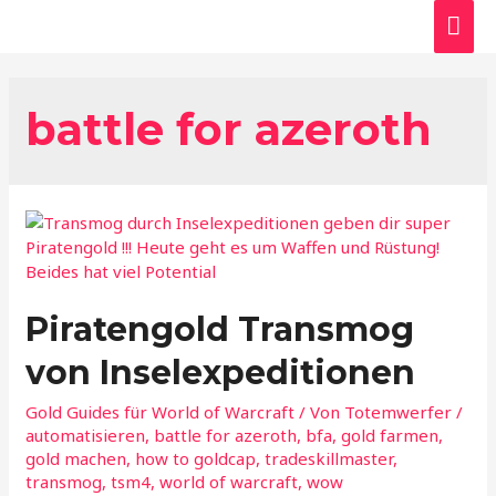
Hau
battle for azeroth
Piratengold Transmog
von Inselexpeditionen
Gold Guides für World of Warcraft
/ Von
Totemwerfer
/
automatisieren
,
battle for azeroth
,
bfa
,
gold farmen
,
gold machen
,
how to goldcap
,
tradeskillmaster
,
transmog
,
tsm4
,
world of warcraft
,
wow